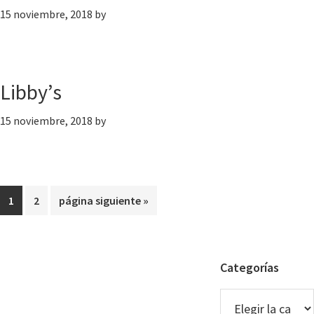
15 noviembre, 2018
by
Libby’s
15 noviembre, 2018
by
Página
Página
Ir
1
2
página siguiente »
a
la
Barra
Categorías
lateral
Categorías