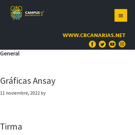
Saltar
Saltar
Saltar
a
al
a
la
contenido
la
navegación
principal
barra
WWW.CBCANARIAS.NET
principal
lateral
principal
General
Gráficas Ansay
11 noviembre, 2022
by
Tirma