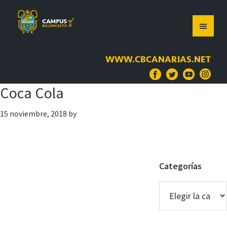
Saltar
Saltar
Saltar
a
al
a
la
contenido
la
navegación
principal
barra
WWW.CBCANARIAS.NET
principal
lateral
principal
Coca Cola
15 noviembre, 2018
by
Barra
Categorías
lateral
Categorías
principal