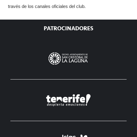
través de los canales oficiales del club.
Barra
PATROCINADORES
lateral
principal