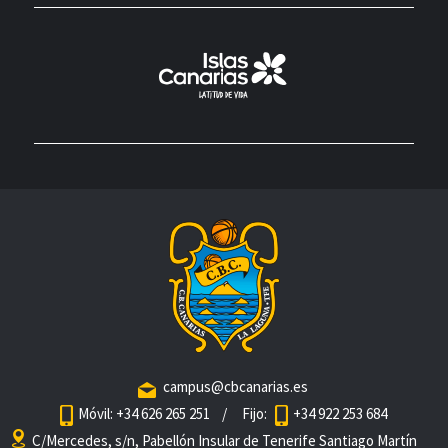
campus@cbcanarias.es
Móvil: +34 626 265 251
/ Fijo:
+34 922 253 684
C/Mercedes, s/n, Pabellón Insular de Tenerife Santiago Martín