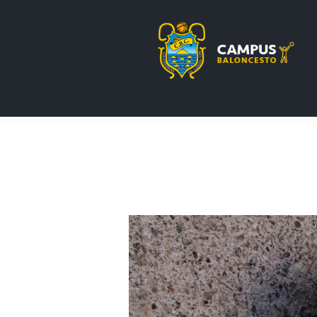
Saltar
Saltar
Saltar
a
al
a
la
contenido
la
navegación
principal
barra
principal
lateral
principal