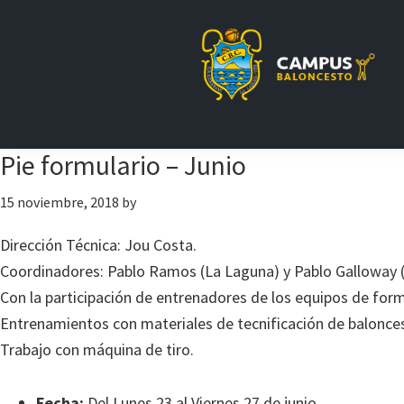
Saltar
Saltar
Saltar
a
al
a
la
contenido
la
navegación
principal
barra
principal
lateral
principal
Pie formulario – Junio
15 noviembre, 2018
by
Dirección Técnica: Jou Costa.
Coordinadores: Pablo Ramos (La Laguna) y Pablo Galloway (
Con la participación de entrenadores de los equipos de form
Entrenamientos con materiales de tecnificación de balonce
Trabajo con máquina de tiro.
Fecha:
Del Lunes 23 al Viernes 27 de junio.