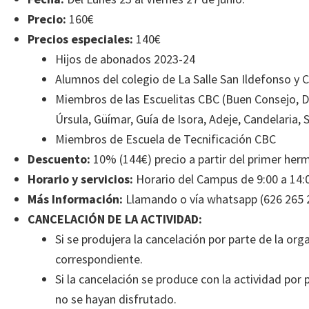
Precio:
160€
Precios especiales:
140€
Hijos de abonados 2023-24
Alumnos del colegio de La Salle San Ildefonso y 
Miembros de las Escuelitas CBC (Buen Consejo, De
Úrsula, Güímar, Guía de Isora, Adeje, Candelaria,
Miembros de Escuela de Tecnificación CBC
Descuento:
10% (144€) precio a partir del primer her
Horario y servicios:
Horario del Campus de 9:00 a 14:0
Más Información:
Llamando o vía whatsapp (626 265 2
CANCELACIÓN DE LA ACTIVIDAD:
Si se produjera la cancelación por parte de la org
correspondiente.
Si la cancelación se produce con la actividad por
no se hayan disfrutado.